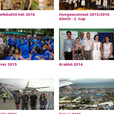
2017.01.19.
2017.01.19
elkészítő hét 2016
Hungeocontest 2015/2016
döntő - 2. nap
2017.01.18.
2017.01.18
ver 2015
Krakkó 2014
2013.10.25.
2013.10.25