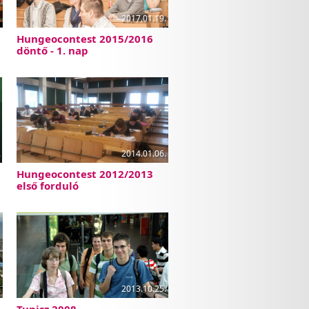
.
2017.01.19.
Hungeocontest 2015/2016
döntő - 1. nap
.
2014.01.06.
Hungeocontest 2012/2013
első forduló
.
2013.10.25.