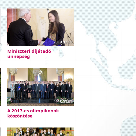
.
2019.02.11.
Miniszteri díjátadó
ünnepség
.
2018.03.05.
A 2017-es olimpikonok
köszöntése