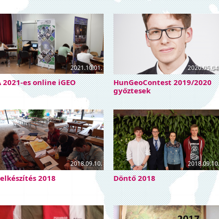
2021.10.01.
2020.05.04
 2021-es online iGEO
HunGeoContest 2019/2020
győztesek
2018.09.10.
2018.09.10
elkészítés 2018
Döntő 2018