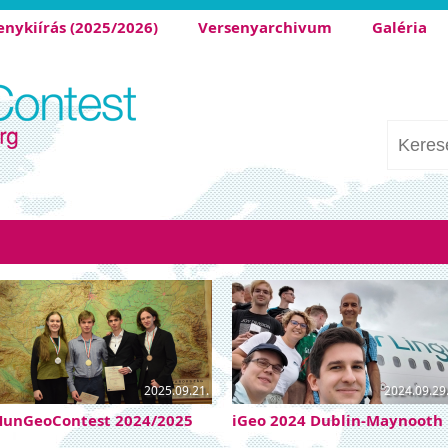
enykiírás (2025/2026)
Versenyarchivum
Galéria
2025.09.21.
2024.09.29
HunGeoContest 2024/2025
iGeo 2024 Dublin-Maynooth