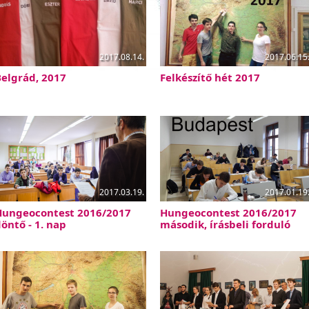
2017.08.14.
2017.06.15
elgrád, 2017
Felkészítő hét 2017
2017.03.19.
2017.01.19
Hungeocontest 2016/2017
Hungeocontest 2016/2017
öntő - 1. nap
második, írásbeli forduló