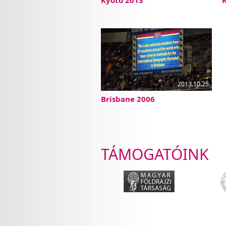
Kyoto 2013
K
2013.10.25.
Brisbane 2006
TÁMOGATÓINK