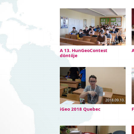
2022.04.10.
A 13. HunGeoContest
A
döntője
2018.09.10.
iGeo 2018 Quebec
F