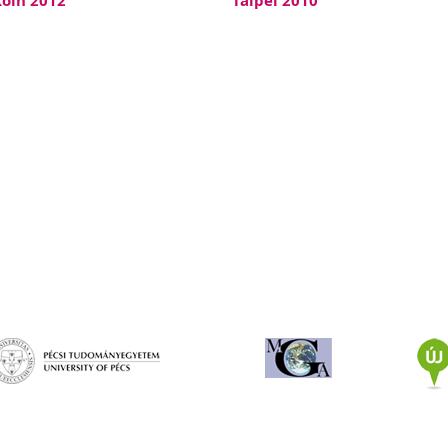
öln 2012
Taipei 2010