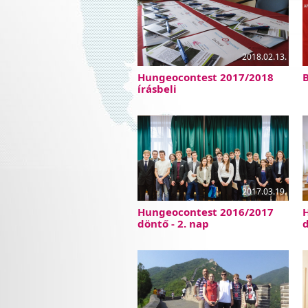
2018.02.13.
Hungeocontest 2017/2018
B
írásbeli
2017.03.19.
Hungeocontest 2016/2017
döntő - 2. nap
d