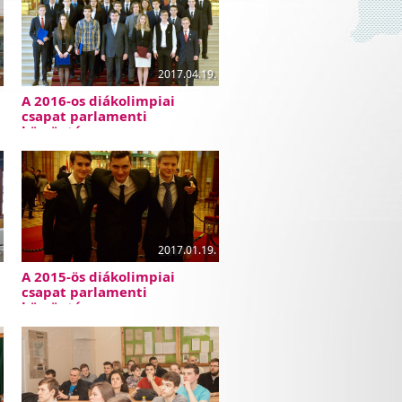
.
2017.04.19.
A 2016-os diákolimpiai
csapat parlamenti
köszöntése
.
2017.01.19.
A 2015-ös diákolimpiai
csapat parlamenti
köszöntése